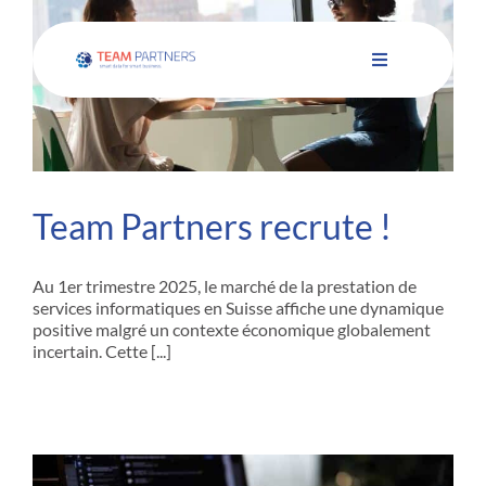
Passer
au
contenu
Toggle
Navigation
À propos
Secteurs d’acti
Team Partners recrute !
Métiers et Pro
Au 1er trimestre 2025, le marché de la prestation de
services informatiques en Suisse affiche une dynamique
positive malgré un contexte économique globalement
Carrières
incertain. Cette [...]
Blog
Rejoignez-nou